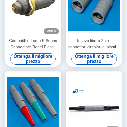
Video
Compatible Lemo P Series
Incavo libero 2pin -
Connectors Redel Plastic
connettori circolari di plastica
Push-Pull Self-Locking
14pin per il collegamento di
Ottenga il migliore
Ottenga il migliore
Connectors for Medical
cavo
prezzo
prezzo
Devices