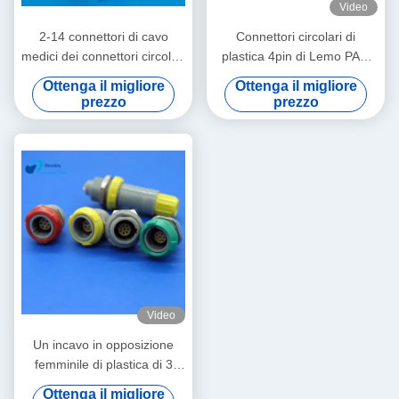
Video
2-14 connettori di cavo
Connettori circolari di
medici dei connettori circolari
plastica 4pin di Lemo PAG
di Pin della manica di
PRG per la sonda
Ottenga il migliore
Ottenga il migliore
plastica di Redel PAG per il
dell'ossigeno del sangue
prezzo
prezzo
monitor paziente
Video
Un incavo in opposizione
femminile di plastica di 3
connettori circolari di Pin per
Ottenga il migliore