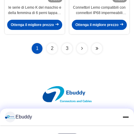
le serie di Lemo K del maschio e
Connettori Lemo compatibili con
della femmina di 6 perni tappano
connettori IP68 impermeabili
ed il connettore dell'UOVO 1K 2K
IP68. Connettori circolari push
di Lemo FGG dell'incavo
pull
Ottenga il migliore prezzo
Ottenga il migliore prezzo
1
2
3
Ebuddy
Mezzi sociali