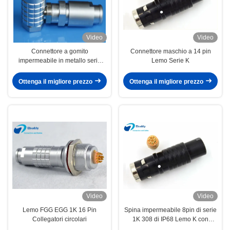
Video
Video
Connettore a gomito
Connettore maschio a 14 pin
impermeabile in metallo serie
Lemo Serie K
Lemo K
Ottenga il migliore prezzo
Ottenga il migliore prezzo
Video
Video
Lemo FGG EGG 1K 16 Pin
Spina impermeabile 8pin di serie
Collegatori circolari
1K 308 di IP68 Lemo K con
colore nero FGG.1K.308.CLAC