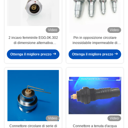
Video
Video
2 incavo femminile EGG.0K.302
Pin in opposizione circolare
di dimensione alternativa
inossidabile impermeabile di
dell'UOVO 0k del connettore
pubblicazioni periodiche 0k 1k 2k
circolare di serie di Pin Lemo K
3k 2-32 di Lemo K del connettore
Ottenga il migliore prezzo
Ottenga il migliore prezzo
Video
Video
Connettore circolare di serie di
Connettore a tenuta d'acqua