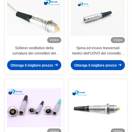
Video
Video
Sollievo sostitutivo della
Spina ed incavo trasversali
curvatura dei connettori del
medici dell'UOVO del connettore
metallo di Pin dei connettori
FGG di serie IP68 di LEMO 1K
circolari 8 di LEMO facoltativo
Ottenga il migliore prezzo
Ottenga il migliore prezzo
Video
Video