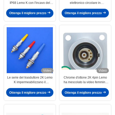
IP68 Lemo K con l'incavo del
elettronico circolare in
circuito stampato
opposizione di Vacuumtight di
serie di FGG.0K.309.CLAD52
Ottenga il migliore prezzo
Ottenga il migliore prezzo
Lemo K
Video
Video
Le serie del trasduttore 2K Lemo
Chrome d'ottone 2K 4pin Lemo
K impermeabilizzano il
ha mescolato la video femmina
connettore di cavo, saldante i
coassiale del connettore
connettori di cavo
Ottenga il migliore prezzo
Ottenga il migliore prezzo