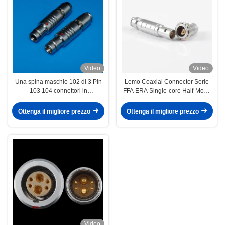
Video
Video
Una spina maschio 102 di 3 Pin
Lemo Coaxial Connector Serie
103 104 connettori in
FFA ERA Single-core Half-Moon
opposizione Fischer di Palo di
Aviation Plug Socket
dimensione multi compatibile
Ottenga il migliore prezzo
Ottenga il migliore prezzo
Video