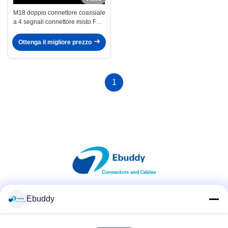
M18 doppio connettore coassiale
a 4 segnali connettore misto FGG
EGG 3B 4+2 presa e presa
Ottenga il migliore prezzo
1
Ebuddy
Mezzi sociali