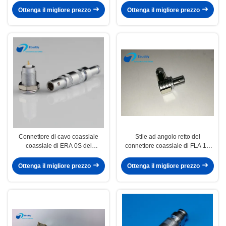
mini
Ottenga il migliore prezzo
Ottenga il migliore prezzo
Connettore di cavo coassiale
Stile ad angolo retto del
coassiale di ERA 0S del
connettore coassiale di FLA 1S
fermaglio di Lemo mini
Lemo per la misura
Ottenga il migliore prezzo
Ottenga il migliore prezzo