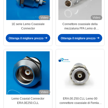
Video
Video
1E serie Lemo Coassiale
Connettore coassiale della
Connector
mezzaluna FFA Lemo di
pubblicazioni periodiche di S con
l'incavo maschio
Ottenga il migliore prezzo
Ottenga il migliore prezzo
Video
Lemo Coaxial Connector
ERA.00.250.CLL Lemo 00
ERA.0E250.CLL
connettore coassiale di Femlae
dell'incavo 00 femminili di serie