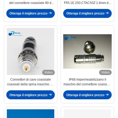
del connettore coassiale 90 di
FFA.1E.250.CTAC50Z 1.6mm del
Lemo per l'indagine FLA.00.250
connettore maschio 1E del IP 68
Lemo
Ottenga il migliore prezzo
Ottenga il migliore prezzo
Video
Video
Connettori di cavo coassiale
IP68 impermeabilizzano il
coassiali della spina maschio 1S
maschio del connettore coassiale
TFA.1S.250
1E di Lemo ed il fermaglio
FFA.1E.250
Ottenga il migliore prezzo
Ottenga il migliore prezzo