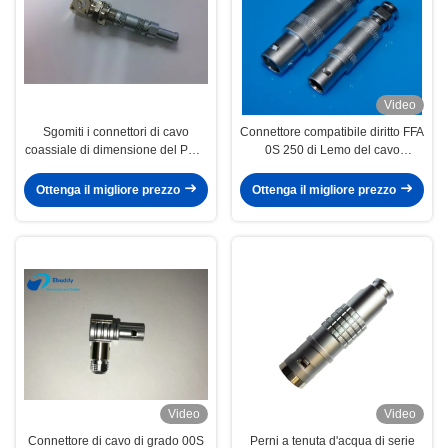
Video
Sgomiti i connettori di cavo
Connettore compatibile diritto FFA
coassiale di dimensione del PWB
0S 250 di Lemo del cavo
0S ad angolo retto per il circuito
coassiale di dimensione della
stampato
spina 0S
Ottenga il migliore prezzo
Ottenga il migliore prezzo
Video
Video
Connettore di cavo di grado 00S
Perni a tenuta d'acqua di serie