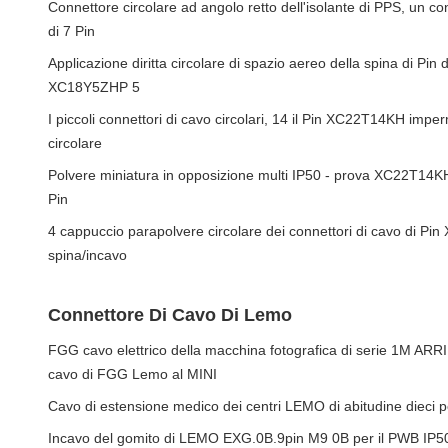
Connettore circolare ad angolo retto dell'isolante di PPS, un 
di 7 Pin
Applicazione diritta circolare di spazio aereo della spina di Pin d
XC18Y5ZHP 5
I piccoli connettori di cavo circolari, 14 il Pin XC22T14KH impe
circolare
Polvere miniatura in opposizione multi IP50 - prova XC22T14KH X
Pin
4 cappuccio parapolvere circolare dei connettori di cavo di P
spina/incavo
Connettore Di Cavo Di Lemo
FGG cavo elettrico della macchina fotografica di serie 1M ARRI
cavo di FGG Lemo al MINI
Cavo di estensione medico dei centri LEMO di abitudine dieci p
Incavo del gomito di LEMO EXG.0B.9pin M9 0B per il PWB IP5