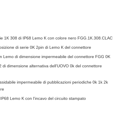
rie 1K 308 di IP68 Lemo K con colore nero FGG.1K.308.CLAC
osizione di serie 0K 2pin di Lemo K del connettore
Pin Lemo di dimensione impermeabile del connettore FGG 0K
 di dimensione alternativa dell'UOVO 0k del connettore
ossidabile impermeabile di pubblicazioni periodiche 0k 1k 2k
ore
i IP68 Lemo K con l'incavo del circuito stampato