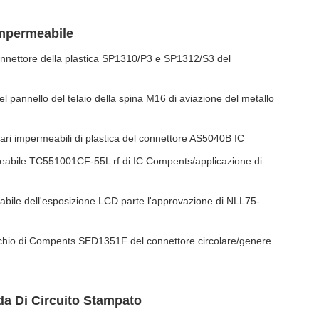
Impermeabile
nnettore della plastica SP1310/P3 e SP1312/S3 del
l pannello del telaio della spina M16 di aviazione del metallo
colari impermeabili di plastica del connettore AS5040B IC
eabile TC551001CF-55L rf di IC Compents/applicazione di
eabile dell'esposizione LCD parte l'approvazione di NLL75-
chio di Compents SED1351F del connettore circolare/genere
da Di Circuito Stampato