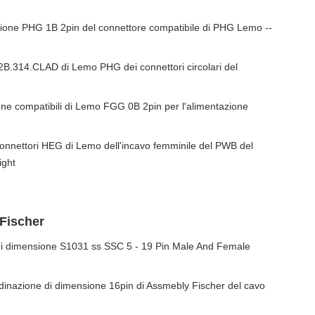
zione PHG 1B 2pin del connettore compatibile di PHG Lemo --
2B.314.CLAD di Lemo PHG dei connettori circolari del
ione compatibili di Lemo FGG 0B 2pin per l'alimentazione
connettori HEG di Lemo dell'incavo femminile del PWB del
ight
Fischer
 di dimensione S1031 ss SSC 5 - 19 Pin Male And Female
dinazione di dimensione 16pin di Assmebly Fischer del cavo