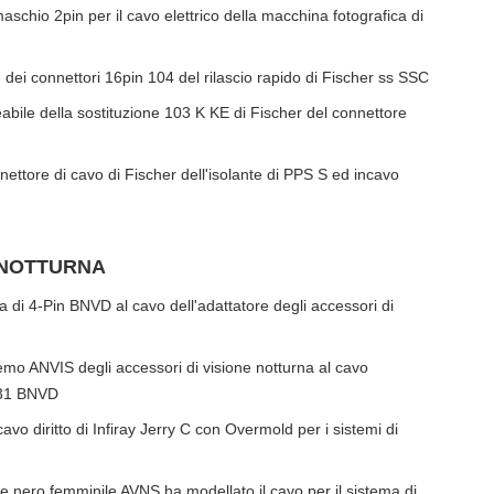
aschio 2pin per il cavo elettrico della macchina fotografica di
ei connettori 16pin 104 del rilascio rapido di Fischer ss SSC
abile della sostituzione 103 K KE di Fischer del connettore
ettore di cavo di Fischer dell'isolante di PPS S ed incavo
E NOTTURNA
ria di 4-Pin BNVD al cavo dell'adattatore degli accessori di
Lemo ANVIS degli accessori di visione notturna al cavo
-31 BNVD
cavo diritto di Infiray Jerry C con Overmold per i sistemi di
e nero femminile AVNS ha modellato il cavo per il sistema di