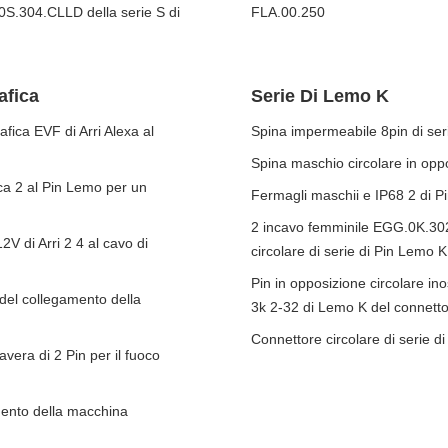
0S.304.CLLD della serie S di
FLA.00.250
afica
Serie Di Lemo K
fica EVF di Arri Alexa al
Spina impermeabile 8pin di se
Spina maschio circolare in opp
ca 2 al Pin Lemo per un
Fermagli maschii e IP68 2 di 
2 incavo femminile EGG.0K.302
2V di Arri 2 4 al cavo di
circolare di serie di Pin Lemo K
Pin in opposizione circolare in
del collegamento della
3k 2-32 di Lemo K del connett
Connettore circolare di serie d
vera di 2 Pin per il fuoco
ento della macchina