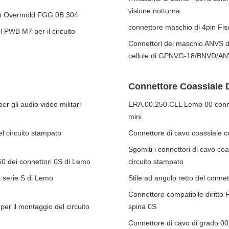
visione notturna
con Overmold FGG.0B.304
connettore maschio di 4pin Fis
l PWB M7 per il circuito
Connettori del maschio ANVS di
cellule di GPNVG-18/BNVD/AN
Connettore Coassiale 
er gli audio video militari
ERA.00.250.CLL Lemo 00 connett
mini
l circuito stampato
Connettore di cavo coassiale c
Sgomiti i connettori di cavo co
0 dei connettori 0S di Lemo
circuito stampato
a serie S di Lemo
Stile ad angolo retto del conne
Connettore compatibile diritto
er il montaggio del circuito
spina 0S
Connettore di cavo di grado 00