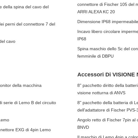
connettore di Fischer 105 del m
della spina del cavo del
ARRI ALEXA KC 20
Dimensione IP68 impermeabile d
ei perni del connettore 7 del
Incavo libero circolare imperme
IP68
del cavo
Spina maschio dello Sc del conn
femminile di DBPU
Accessori Di VISION
onitor della macchina
8" pacchetto diritto della batte
visione notturna di ANVS
serie di Lemo B del circuito
8" pacchetto della batteria di 
dell'adattatore di Fischer PVS
 Lemo
Angolo retto di Fischer 7pin al 
BNVD
nnettore EXG di 4pin Lemo
Il maschio di Lemo 4pin a color