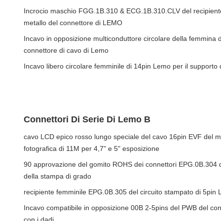
Incrocio maschio FGG.1B.310 & ECG.1B.310.CLV del recipiente 
metallo del connettore di LEMO
Incavo in opposizione multiconduttore circolare della femmina d
connettore di cavo di Lemo
Incavo libero circolare femminile di 14pin Lemo per il supporto 
Connettori Di Serie Di Lemo B
cavo LCD epico rosso lungo speciale del cavo 16pin EVF del m
fotografica di 11M per 4,7" e 5" esposizione
90 approvazione del gomito ROHS dei connettori EPG.0B.304 di 
della stampa di grado
recipiente femminile EPG.0B.305 del circuito stampato di 5pin
Incavo compatibile in opposizione 00B 2-5pins del PWB del co
con i dadi