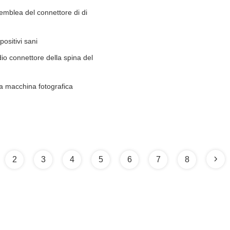
emblea del connettore di di
positivi sani
io connettore della spina del
 la macchina fotografica
2
3
4
5
6
7
8