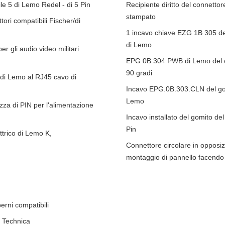
le 5 di Lemo Redel - di 5 Pin
Recipiente diritto del connettor
stampato
ori compatibili Fischer/di
1 incavo chiave EZG 1B 305 de
di Lemo
 gli audio video militari
EPG 0B 304 PWB di Lemo del con
90 gradi
 di Lemo al RJ45 cavo di
Incavo EPG.0B.303.CLN del gomi
Lemo
ezza di PIN per l'alimentazione
Incavo installato del gomito del
Pin
ttrico di Lemo K,
Connettore circolare in opposiz
montaggio di pannello facendo
erni compatibili
o Technica