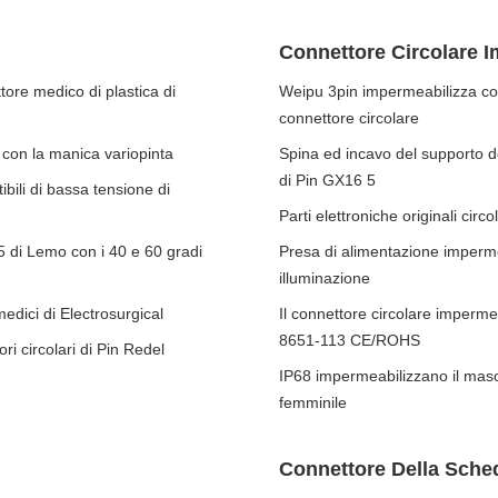
Connettore Circolare 
tore medico di plastica di
Weipu 3pin impermeabilizza co
connettore circolare
5 con la manica variopinta
Spina ed incavo del supporto de
di Pin GX16 5
ibili di bassa tensione di
Parti elettroniche originali cir
5 di Lemo con i 40 e 60 gradi
Presa di alimentazione imperm
illuminazione
medici di Electrosurgical
Il connettore circolare imperm
8651-113 CE/ROHS
ri circolari di Pin Redel
IP68 impermeabilizzano il mas
femminile
Connettore Della Sche