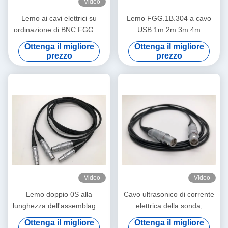
Video
Lemo ai cavi elettrici su
Lemo FGG.1B.304 a cavo
ordinazione di BNC FGG 0B
USB 1m 2m 3m 4m
1B 2B 3B al maschio di BNC
lunghezza personalizzata
Ottenga il migliore
Ottenga il migliore
ed al cavo femminile
cavo dati OEM
prezzo
prezzo
Video
Video
Lemo doppio 0S alla
Cavo ultrasonico di corrente
lunghezza dell'assemblaggio
elettrica della sonda,
cavi 6ft di abitudine di Lemo
assemblaggi cavi su
Ottenga il migliore
Ottenga il migliore