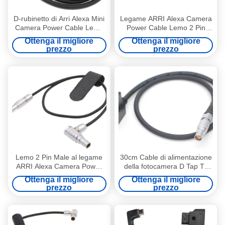
D-rubinetto di Arri Alexa Mini
Legame ARRI Alexa Camera
Camera Power Cable Lemo
Power Cable Lemo 2 Pin
2B 8 Pin Right Angle Female
Male di Teradek a 2 Pin
Ottenga il migliore
Ottenga il migliore
To
Female Right Angle
prezzo
prezzo
Lemo 2 Pin Male al legame
30cm Cable di alimentazione
ARRI Alexa Camera Power
della fotocamera D Tap To
Cable di 2 Pin Male Right
Lemo 2 Pin Female
Ottenga il migliore
Ottenga il migliore
Angle Teradek
Connector For RED Komodo
prezzo
prezzo
Cinema