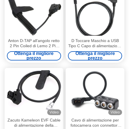
Anton D-TAP all'angolo retto
D Toccare Maschio a USB
2 Pin Coiled di Lemo 2 Pin
Tipo C Capo di alimentazione
Male Camera Power Cable
della fotocamera ad angolo
Ottenga il migliore
Ottenga il migliore
per Teradek ARRI
retto per batteria a blocco in
prezzo
prezzo
V
Video
Video
Zacuto Kameleon EVF Cable
Cavo di alimentazione per
di alimentazione della
fotocamera con connettore