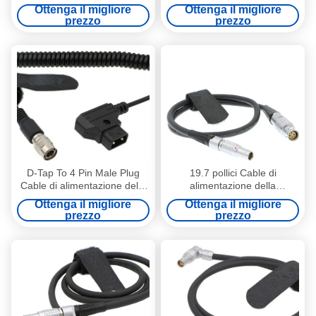
fotocamera Lemo girevole
maschio D-Tap
Ottenga il migliore
Ottenga il migliore
angolo destro 4 pin maschio
prezzo
prezzo
per invertire D-Tap
D-Tap To 4 Pin Male Plug
19.7 pollici Cable di
Cable di alimentazione della
alimentazione della
fotocamera per dispositivi
fotocamera Lemo 3 pin
Ottenga il migliore
Ottenga il migliore
audio 688 633 Zoom F8
Maschio Steadicam Zephyr a
prezzo
prezzo
6 pin Femminile