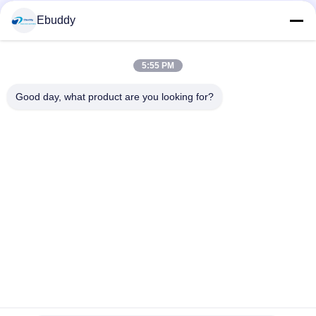
Ebuddy
Mezzi sociali
5:55 PM
Contatto rapido
Good day, what product are you looking for?
Telefono
00-86-15889616824
E-mail
Vicky@ebuddy-diycable.com
Indirizzo
4° piano, settima costruzione, zona di industria di Bao'an
trentaseiesimo, distretto di Bao'an, Shenzhen, provincia del
Guangdong, Cina.
Politica sulla privacy
|
Mappa del sito