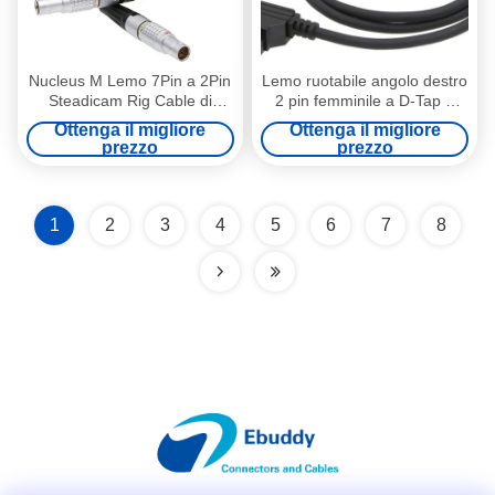
Nucleus M Lemo 7Pin a 2Pin
Lemo ruotabile angolo destro
Steadicam Rig Cable di
2 pin femminile a D-Tap L
alimentazione della
tipo cavo di alimentazione
Ottenga il migliore
Ottenga il migliore
telecamera per Tilta RED
della fotocamera per
prezzo
prezzo
ARRI
Komodo RED
1
2
3
4
5
6
7
8