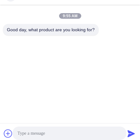
9:55 AM
Contatto rapido
Good day, what product are you looking for?
Telefono
00-86-15889616824
E-mail
Vicky@ebuddy-diycable.com
Indirizzo
4° piano, settima costruzione, zona di industria di Bao'an
trentaseiesimo, distretto di Bao'an, Shenzhen, provincia del
Guangdong, Cina.
Politica sulla privacy
|
Mappa del sito
Cina Buona qualità Connettori di cavo circolari Fornitore. 2017-
2026 Ebuddy Technology Co.,Limited Tutti i diritti riservati.