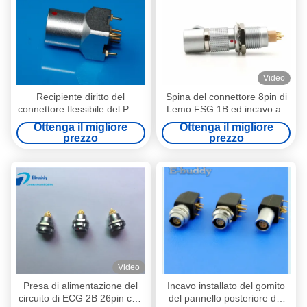
Video
Recipiente diritto del
Spina del connettore 8pin di
connettore flessibile del PWB
Lemo FSG 1B ed incavo ad
di Pin di EZG1B 10 per il
angolo retto rotabili
Ottenga il migliore
Ottenga il migliore
circuito stampato
FSG.1B.308
prezzo
prezzo
Video
Presa di alimentazione del
Incavo installato del gomito
circuito di ECG 2B 26pin con
del pannello posteriore del