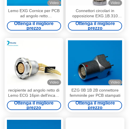
Video
Video
Lemo EXG Cornice per PCB
Connettori circolari in
ad angolo retto
opposizione EXG.1B.310
EXG.0B.1B.302 3 4 5 6 7 8 9
dell'incavo ad angolo retto
Ottenga il migliore
Ottenga il migliore
10 Pin
del PWB di Lemo EXG
prezzo
prezzo
Video
Video
recipiente ad angolo retto di
EZG 0B 1B 2B connettore
Lemo ECG 16pin dell'incavo
femminile per PCB stampati
del PWB 16pin con due
Ottenga il migliore
Ottenga il migliore
ECG.1B.316.CLV matti
prezzo
prezzo