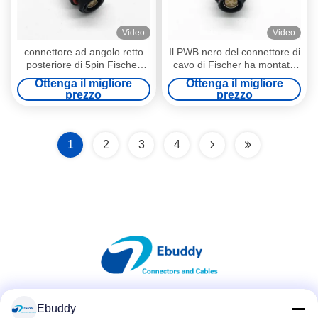
Video
Video
connettore ad angolo retto
Il PWB nero del connettore di
posteriore di 5pin Fischer
cavo di Fischer ha montato
con i contatti del PWB
DBPC102A054 ad angolo
Ottenga il migliore
Ottenga il migliore
retto
prezzo
prezzo
1
2
3
4
Ebuddy
Mezzi sociali