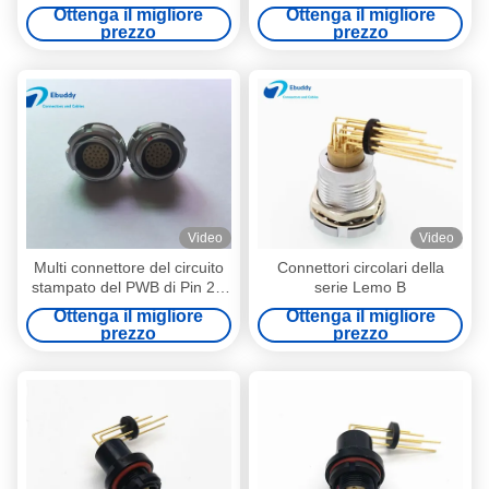
l'incavo medico del pannello
connettore del circuito
Ottenga il migliore
Ottenga il migliore
della funzione
stampato di 2 Pin
prezzo
prezzo
Video
Video
Multi connettore del circuito
Connettori circolari della
stampato del PWB di Pin 2B
serie Lemo B
26pin con l'incavo in
Ottenga il migliore
Ottenga il migliore
opposizione ECG.2B.326 di
prezzo
prezzo
Lemo