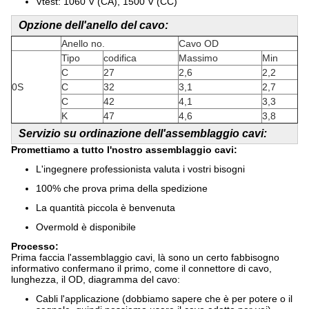
Vtest: 1060 V (CA), 1500 V (CC)
Opzione dell'anello del cavo:
Anello no.
Cavo OD
Tipo
codifica
Massimo
Min
C
27
2,6
2,2
0S
C
32
3,1
2,7
C
42
4,1
3,3
K
47
4,6
3,8
Servizio su ordinazione dell'assemblaggio cavi:
Promettiamo a tutto l'nostro assemblaggio cavi:
L'ingegnere professionista valuta i vostri bisogni
100% che prova prima della spedizione
La quantità piccola è benvenuta
Overmold è disponibile
Processo:
Prima faccia l'assemblaggio cavi, là sono un certo fabbisogno
informativo confermano il primo, come il connettore di cavo,
lunghezza, il OD, diagramma del cavo:
Cabli l'applicazione (dobbiamo sapere che è per potere o il