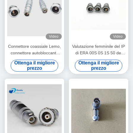
Video
Video
Connettore coassiale Lemo,
Valutazione femminile del IP
connettore autobloccante
di ERA 00S 0S 1S 50 del
push-pull serie S, FFA ERA
connettore della serie S di
Ottenga il migliore
Ottenga il migliore
2-8 pin
Lemo dell'incavo della
prezzo
prezzo
mezza luna