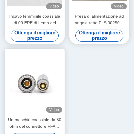
Video
Video
Incavo femminile coassiale
Presa di alimentazione ad
di 00 ERE di Lemo del
angolo retto FLS.00250 di
connettore di cavo coassiale
Lemo del gomito di FLA
Ottenga il migliore
Ottenga il migliore
ERA.00.250 un mini
prezzo
prezzo
Video
Un maschio coassiale da 50
ohm del connettore FFA di
Lemo 3S M18 e fermagli