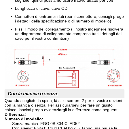
segnale, quindi possiamo usare il cavo adatto per voi)
Lunghezza di cavo, cavo OD
Connettori di entrambi i lati (per il connettore, consigli prego
i dettagli della specificazione o di numero di modello)
Fissi il modo del collegamento (il nostro ingegnere risolverà
un diagramma di collegamento compreso tutti i dettagli del
cavo per il vostro confirmtion)
Con la manica o senza:
Quando scegliete la spina, là stile sempre 2 per le vostre opzioni:
con la manica o senza. Per assicurarsevi per fare un giusto
chioce, lascimi prego evidenziargli la differenza come seguenti:
Differenza:
Numero di modello:
Senza manica: FGG.0B.304.CLAD52
Con sleevr: FGG.0B.304.CLAD52Z, Z fanno una pausa la