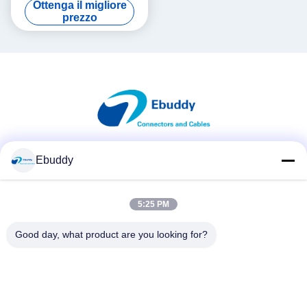
Ottenga il migliore
FFA.3S.250
prezzo
Ebuddy
Mezzi sociali
5:25 PM
Contatto rapido
Good day, what product are you looking for?
Telefono
00-86-15889616824
E-mail