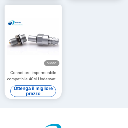
Video
Connettore impermeabile
compatibile 40M Underwater
Wire Connectors del metallo
Ottenga il migliore
di Lemo 0S M9
prezzo