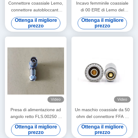
Connettore coassiale Lemo,
Incavo femminile coassiale
connettore autobloccante
di 00 ERE di Lemo del
push-pull serie S, FFA ERA
connettore di cavo coassiale
Ottenga il migliore
Ottenga il migliore
2-8 pin
ERA.00.250 un mini
prezzo
prezzo
Video
Video
Presa di alimentazione ad
Un maschio coassiale da 50
angolo retto FLS.00250 di
ohm del connettore FFA di
Lemo del gomito di FLA
Lemo 3S M18 e fermagli
Ottenga il migliore
Ottenga il migliore
FFA.3S.250
prezzo
prezzo