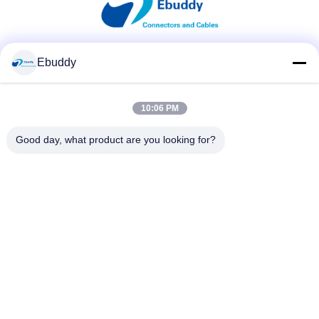
Ebuddy
Mezzi sociali
10:06 PM
Contatto rapido
Good day, what product are you looking for?
Telefono
00-86-15889616824
E-mail
Vicky@ebuddy-diycable.com
Indirizzo
4° piano, settima costruzione, zona di industria di Bao'an
trentaseiesimo, distretto di Bao'an, Shenzhen, provincia del
Guangdong, Cina.