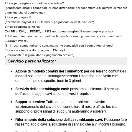
1.How per scegliere connettore che volete?
(gentilmente dicaci il connettore di lemo dimensione del connettore o di numero di modello
e numero che di perni volete)
2.How per pagarci?
(Accettiamo paypal, il TT, i termini di pagamento di westunion ecc)
3.How spediamo le merci?
(Dal PR di DHL, di FEDEX, di UPS ecc potete scegliere il vostro proprio preciso)
4.If i hanno un maschio o connettore femminile di lemo, potrei utilizzare il connettore di
EBUDDY invece?
(Sì, i nostri connettori sono completamente compatibili con il connettore di lemo)
5.How circa termine di consegna di Ebuddy?
(Solitamente 5-8 giorni dopo il pagamento ricevuto)
Servizio personalizzato:
Azione di modello comuni dei connettori:
per del terreno comunale i
modelli solitamente, immagazzineremo i materiali, una volta che
ordine, noi potete spedire fuori in 3 giorni.
Servizio dell'assemblaggio cavi:
possiamo assicurare il servizio
dell'assemblaggio cavi secondo i vostri requisiti.
Supporto tecnico:
Tutti i domande o problemi nel vostro
funzionamento del cavo o del connettore, il nostro ufficio tecnico
supporto di professinal di supplu vi aiuteranno a risolverli
Rifornimento della soluzione dell'assemblaggio cavi:
Possiamo fare
l'assemblaggio cavi la soluzione di servizio che a vi incontra bisogno.