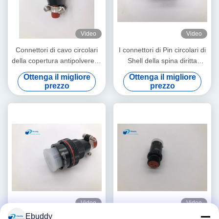
Video
Video
Connettori di cavo circolari
I connettori di Pin circolari di
della copertura antipolvere di
Shell della spina diritta
BRE 7 cicli accoppiamento di
impermeabilizzano 14 il Pin
Ottenga il migliore
Ottenga il migliore
Pin XC18T7ZH 5000
XC22T14KHP
prezzo
prezzo
Video
Video
Ebuddy