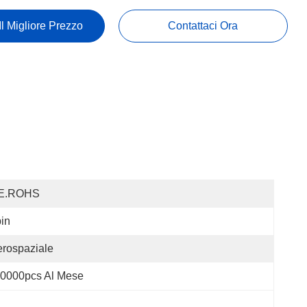
Il Migliore Prezzo
Contattaci Ora
E.ROHS
in
rospaziale
0000pcs Al Mese