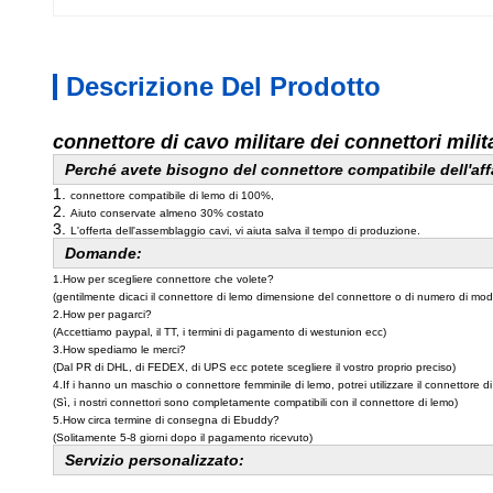
Descrizione Del Prodotto
connettore di cavo militare dei connettori mili
Perché avete bisogno del connettore compatibile dell'af
1.
connettore compatibile di lemo di 100%,
2.
Aiuto conservate almeno 30% costato
3.
L'offerta dell'assemblaggio cavi, vi aiuta salva il tempo di produzione.
Domande:
1.How per scegliere connettore che volete?
(gentilmente dicaci il connettore di lemo dimensione del connettore o di numero di mod
2.How per pagarci?
(Accettiamo paypal, il TT, i termini di pagamento di westunion ecc)
3.How spediamo le merci?
(Dal PR di DHL, di FEDEX, di UPS ecc potete scegliere il vostro proprio preciso)
4.If i hanno un maschio o connettore femminile di lemo, potrei utilizzare il connettor
(Sì, i nostri connettori sono completamente compatibili con il connettore di lemo)
5.How circa termine di consegna di Ebuddy?
(Solitamente 5-8 giorni dopo il pagamento ricevuto)
Servizio personalizzato: