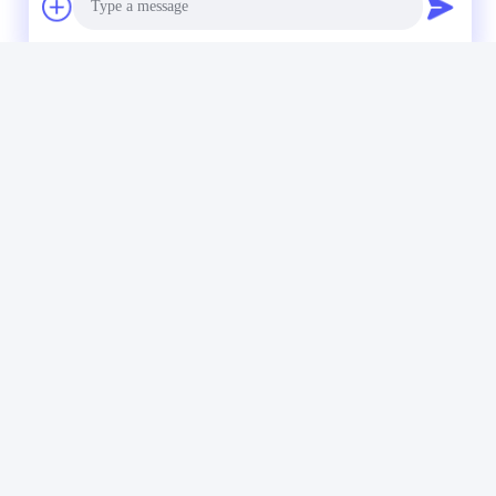
Photo
Video Call
Circolari
Audio Call