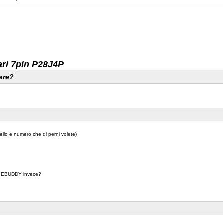
tari 7pin P28J4P
fare?
ello e numero che di perni volete)
e di EBUDDY invece?