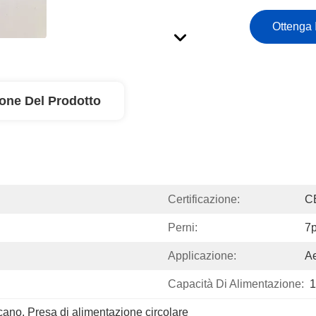
Ottenga 
ione Del Prodotto
Certificazione:
C
Perni:
7p
Applicazione:
Ae
Capacità Di Alimentazione:
1
ccano
, 
Presa di alimentazione circolare