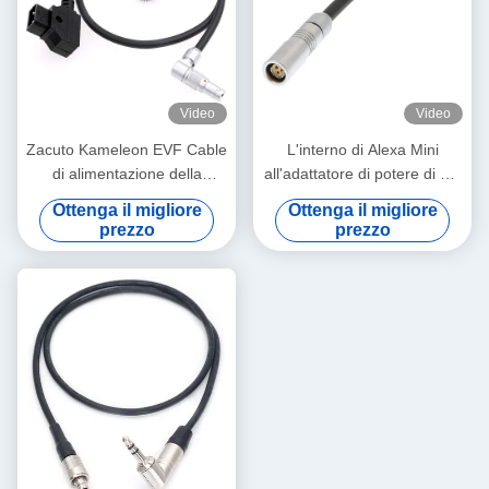
Video
Video
Zacuto Kameleon EVF Cable
L'interno di Alexa Mini
di alimentazione della
all'adattatore di potere di RS
fotocamera Lemo girevole
cabla Lemo 3 Pin Female To
Ottenga il migliore
Ottenga il migliore
angolo destro 4 pin maschio
7 Pin Male
prezzo
prezzo
per invertire D-Tap