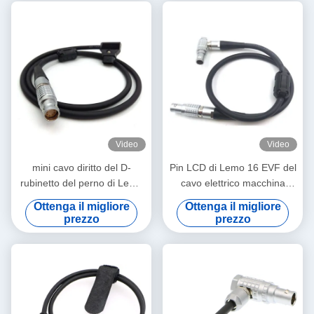
Video
Video
mini cavo diritto del D-
Pin LCD di Lemo 16 EVF del
rubinetto del perno di Lemo
cavo elettrico macchina
FGJ 2B 8 del cavo elettrico
fotografica del
Ottenga il migliore
Ottenga il migliore
di 1M Arri Alexa
drago/dell'epica al Pin 16
prezzo
prezzo
diritto per radrizzare il tipo
del contatto