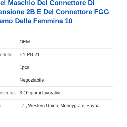
l Maschio Del Connettore Di
ensione 2B E Del Connettore FGG
Lemo Della Femmina 10
OEM
odello:
EY-PB-21
1pcs
Negoziabile
nsegna:
3-10 giorni lavorativi
i
T/T, Western Union, Moneygram, Paypal