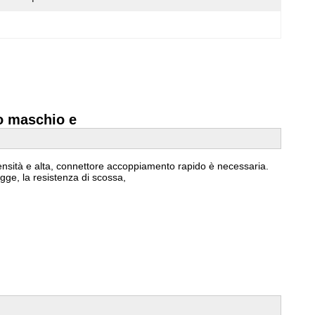
io maschio e
 densità e alta, connettore accoppiamento rapido è necessaria.
egge, la resistenza di scossa,