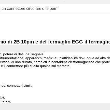
, 
un connettore circolare di 9 perni
hio di 2B 10pin e del fermaglio EGG il fermagl
i potere di dati, del segnale!
lla strumentazione, apparecchi medici e un'affidabilità dovunque ad alta
erzioni di una durata, completi la contabilità elettromagnetica che prot
 è il connettore più di alta qualità sul mercato.
dei connettori simili;
to);
gnetica;