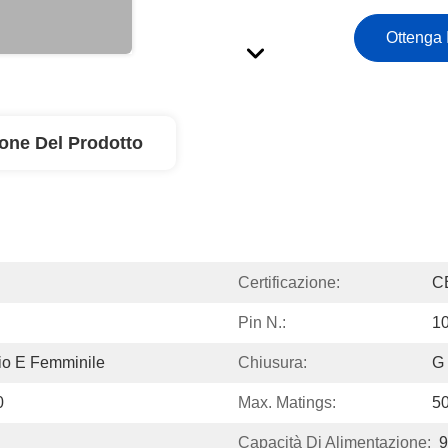
Ottenga 
ione Del Prodotto
Certificazione:
C
Pin N.:
10
io E Femminile
Chiusura:
G
0
Max. Matings:
5
Capacità Di Alimentazione:
9