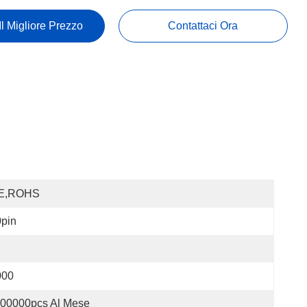
Il Migliore Prezzo
Contattaci Ora
E,ROHS
pin
000
00000pcs Al Mese