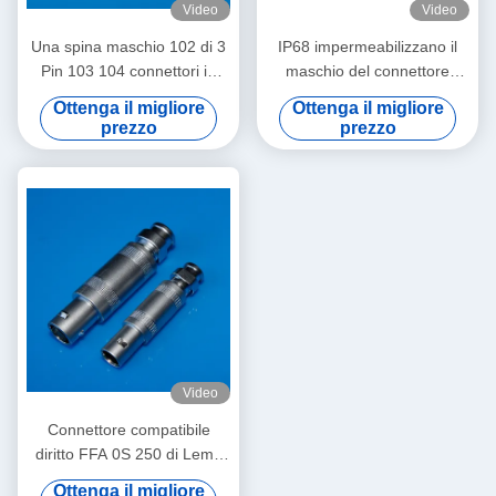
Video
Video
Una spina maschio 102 di 3
IP68 impermeabilizzano il
Pin 103 104 connettori in
maschio del connettore
opposizione Fischer di Palo
coassiale 1E di Lemo ed il
Ottenga il migliore
Ottenga il migliore
di dimensione multi
fermaglio FFA.1E.250
prezzo
prezzo
compatibile
Video
Connettore compatibile
diritto FFA 0S 250 di Lemo
del cavo coassiale di
Ottenga il migliore