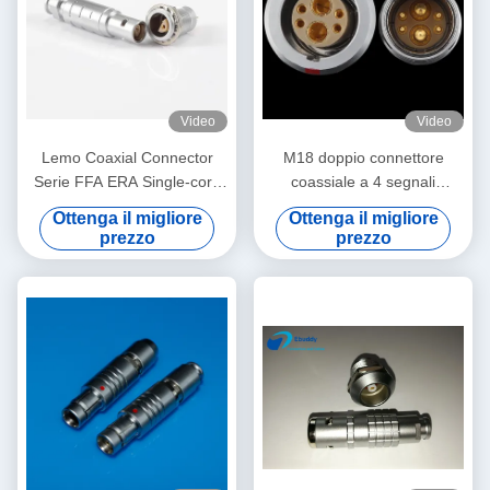
Video
Video
Lemo Coaxial Connector
M18 doppio connettore
Serie FFA ERA Single-core
coassiale a 4 segnali
Half-Moon Aviation Plug
connettore misto FGG EGG
Ottenga il migliore
Ottenga il migliore
Socket
3B 4+2 presa e presa
prezzo
prezzo