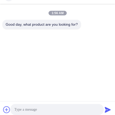
1:56 AM
Contatto rapido
Good day, what product are you looking for?
Telefono
00-86-15889616824
E-mail
Vicky@ebuddy-diycable.com
Indirizzo
4° piano, settima costruzione, zona di industria di Bao'an
trentaseiesimo, distretto di Bao'an, Shenzhen, provincia del
Guangdong, Cina.
Politica sulla privacy
|
Mappa del sito
Cina Buona qualità Connettori di cavo circolari Fornitore. 2017-
2026 Ebuddy Technology Co.,Limited Tutti i diritti riservati.