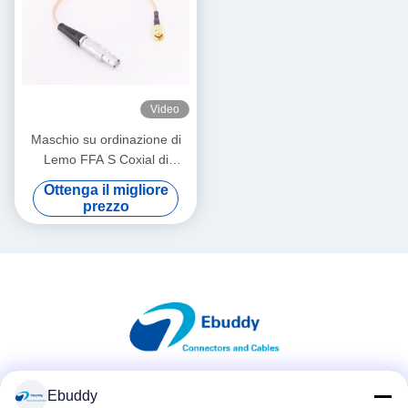
Video
Maschio su ordinazione di
Lemo FFA S Coxial di
servizio dell'assemblea dei
Ottenga il migliore
cavi elettrici di Lemo al cavo
prezzo
di SMA rf
Ebuddy
Mezzi sociali