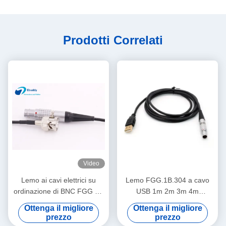
Prodotti Correlati
Video
Lemo ai cavi elettrici su
Lemo FGG.1B.304 a cavo
ordinazione di BNC FGG 0B
USB 1m 2m 3m 4m
1B 2B 3B al maschio di BNC
lunghezza personalizzata
Ottenga il migliore
Ottenga il migliore
ed al cavo femminile
cavo dati OEM
prezzo
prezzo