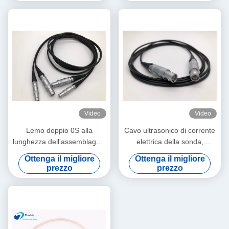
Video
Video
Lemo doppio 0S alla
Cavo ultrasonico di corrente
lunghezza dell'assemblaggio
elettrica della sonda,
cavi 6ft di abitudine di Lemo
assemblaggi cavi su
Ottenga il migliore
Ottenga il migliore
01 per la sonda ultrasonica
ordinazione coassiali di 6ft
prezzo
prezzo