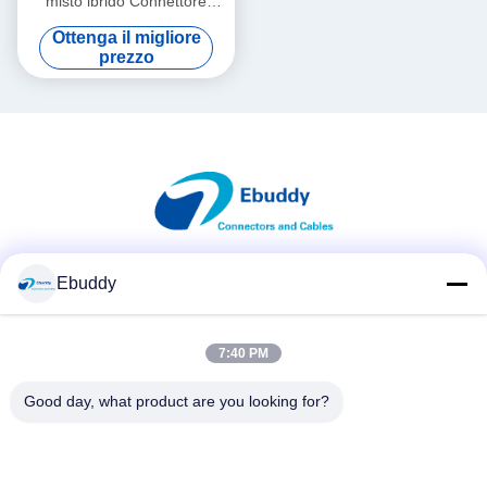
misto ibrido Connettore
maschio e femmina 2K 6+1
Ottenga il migliore
pin compatibile Lemo
prezzo
Ebuddy
Mezzi sociali
7:40 PM
Contatto rapido
Good day, what product are you looking for?
Telefono
00-86-15889616824