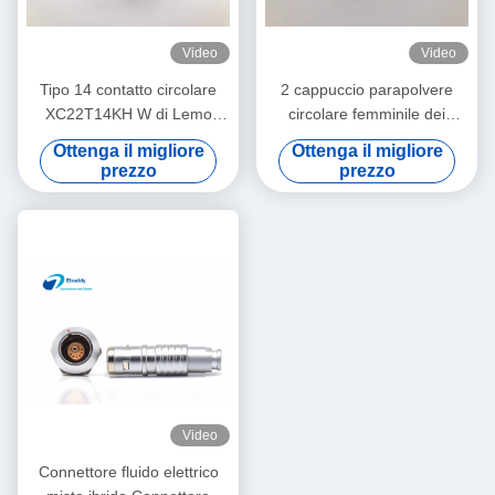
Video
Video
Tipo 14 contatto circolare
2 cappuccio parapolvere
XC22T14KH W di Lemo
circolare femminile dei
della lega per saldatura dei
connettori di cavo di Pin
Ottenga il migliore
Ottenga il migliore
connettori elettrici del cavo di
XC14Y2ZH Lemo per la
prezzo
prezzo
Pin
spina/incavo
Video
Connettore fluido elettrico