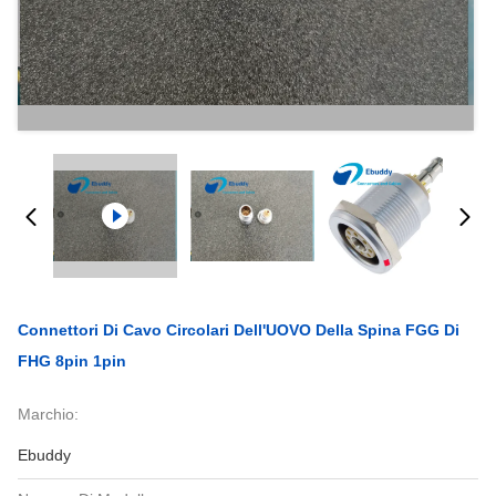
Connettori Di Cavo Circolari Dell'UOVO Della Spina FGG Di
FHG 8pin 1pin
Marchio:
Ebuddy