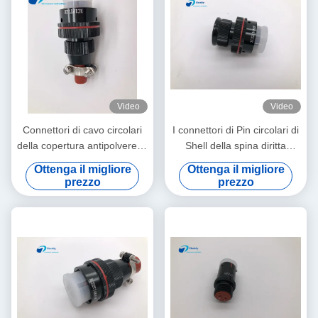
Video
Video
Connettori di cavo circolari
I connettori di Pin circolari di
della copertura antipolvere di
Shell della spina diritta
BRE 7 cicli accoppiamento di
impermeabilizzano 14 il Pin
Ottenga il migliore
Ottenga il migliore
Pin XC18T7ZH 5000
XC22T14KHP
prezzo
prezzo